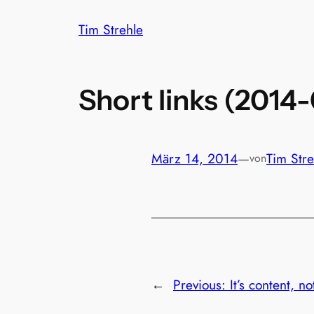
Zum
Tim Strehle
Inhalt
springen
Short links (2014
März 14, 2014
—
Tim Stre
von
←
Previous:
It’s content, 