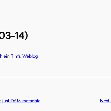
-03-14)
hle
in
Tim’s Weblog
not just DAM metadata
Next