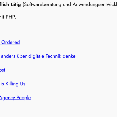
lich tätig
(Softwareberatung und Anwendungsentwickl
mit PHP.
y Ordered
I anders über digitale Technik denke
ost
is Killing Us
 Agency People