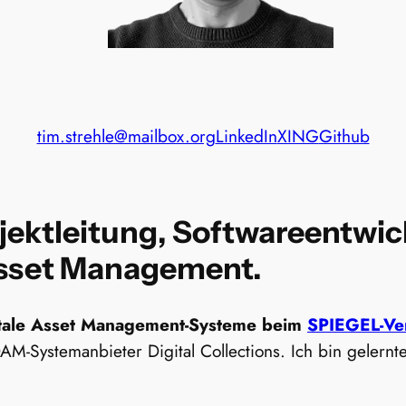
tim.strehle@mailbox.org
LinkedIn
XING
Github
jektleitung,
Softwareentwic
 Asset Management.
gitale Asset Management-Systeme beim
SPIEGEL-Ve
M-Systemanbieter Digital Collections. Ich bin gelernt