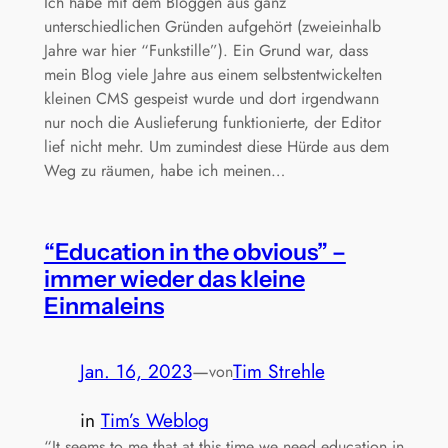
Ich habe mit dem Bloggen aus ganz
unterschiedlichen Gründen aufgehört (zweieinhalb
Jahre war hier “Funkstille”). Ein Grund war, dass
mein Blog viele Jahre aus einem selbstentwickelten
kleinen CMS gespeist wurde und dort irgendwann
nur noch die Auslieferung funktionierte, der Editor
lief nicht mehr. Um zumindest diese Hürde aus dem
Weg zu räumen, habe ich meinen…
“Education in the obvious” –
immer wieder das kleine
Einmaleins
Jan. 16, 2023
—
Tim Strehle
von
in
Tim’s Weblog
“It seems to me that at this time we need education in