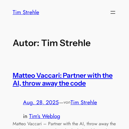
Zum
Tim Strehle
Inhalt
springen
Autor:
Tim Strehle
Matteo Vaccari: Partner with the
AI, throw away the code
Aug. 28, 2025
—
Tim Strehle
von
in
Tim’s Weblog
Matteo Vaccari – Partner with the AI, throw away the